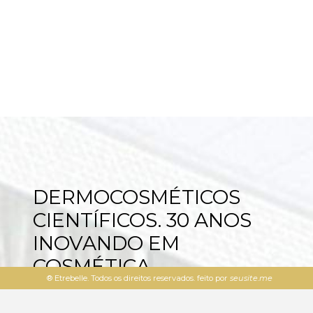
DERMOCOSMÉTICOS
CIENTÍFICOS. 30 ANOS
INOVANDO EM
COSMÉTICA.
® Etrebelle. Todos os direitos reservados. feito por
seusite.me
A Être Belle é uma empresa Alemã, fundada há
mais de 30 anos, presente em mais de 60 países,